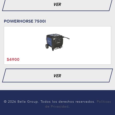
VER
POWERHORSE 7500I
$4900
VER
© 2026 Bella Group. Todos los derechos reservados.
Políticas
de Privacidad
.